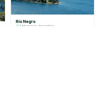
Río Negro
2 Municipios disponibles
Río Negro es una jurisdicción argentina cuya
capital es Viedma. Según el Censo Nacional de
Población, Hogares y Viviendas 2022 del
INDEC, registra 750.768 habitantes. ...
Ver perfil
ACCESOS RÁPIDOS