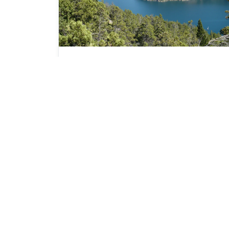
Neuquén
1 Municipios disponibles
Neuquén es una jurisdicción argentina cuya
capital es Neuquén. Según el Censo Nacional
de Población, Hogares y Viviendas 2022 del
INDEC, registra 710.814 habitantes. E...
Ver perfil