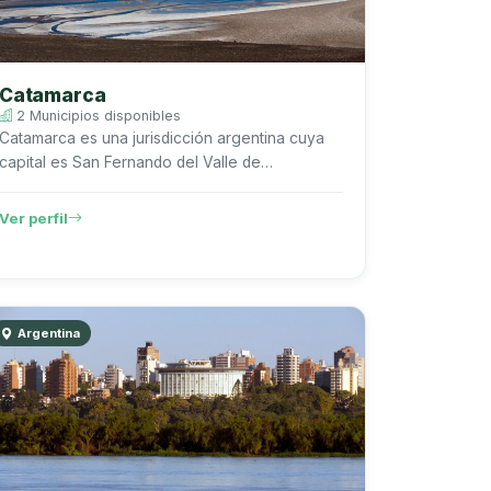
Catamarca
2 Municipios disponibles
Catamarca es una jurisdicción argentina cuya
capital es San Fernando del Valle de
Catamarca. Según el Censo Nacional de
Población, Hogares y Viviendas 2022 del
Ver perfil
INDEC, ...
Argentina