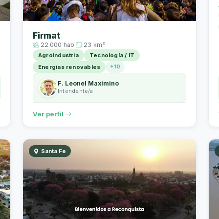
Firmat
22.000 hab.
23 km²
Agroindustria
Tecnología / IT
+10
Energías renovables
F. Leonel Maximino
Intendente/a
Ver perfil
Santa Fe