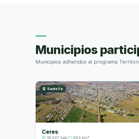
Municipios partic
Municipios adheridos al programa Territo
Santa Fe
Ceres
16.537 hab.
603 km²