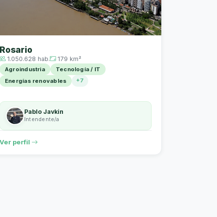
Rosario
1.050.628 hab.
179 km²
Agroindustria
Tecnología / IT
+7
Energías renovables
Pablo Javkin
Intendente/a
Ver perfil