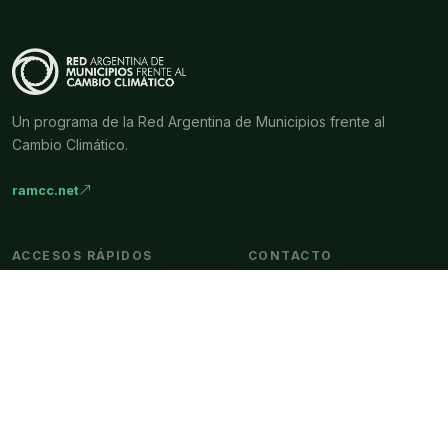
Un programa de la Red Argentina de Municipios frente al
Cambio Climático.
ramcc.net
ACCESOS RÁPIDOS
CONTACTO
Inicio
comunicacion@ramcc.net
Provincias
ramcc.net
Convocatorias
Casos de éxito
Sponsors